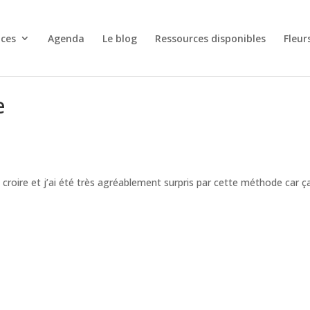
nces
Agenda
Le blog
Ressources disponibles
Fleur
e
y croire et j’ai été très agréablement surpris par cette méthode car ç