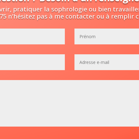
rir, pratiquer la sophrologie ou bien travaill
4.75 n’hésitez pas à me contacter ou à remplir c